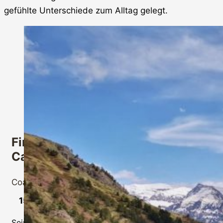
gefühlte Unterschiede zum Alltag gelegt.
Finde Deinen inneren Frieden –
Camino Aragonés
Coaching Reisen
,
Pilgertouren
15.-23.09.2026
Seinen inneren Frieden auf den alten Jakobswegen