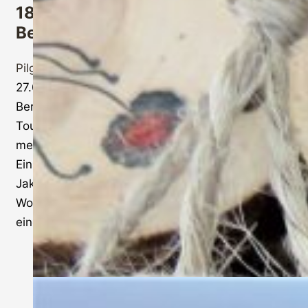
180 Minuten Pilgern im
Bergischen Land
Pilgertouren
,
Workshop
27.09.2026 13 -16 Uhr 180 Minuten Pilgern – im
Bergischen Land in Nordrhein-Westfalen ist die
Tour zum reflektieren und entspannen. Erfahre
mehr über Dich und sei so wie Du sein möchtest.
Ein leichter Einstieg auf Deinem persönlichen
Jakobsweg. Du nutzt einige Stunden am
Wochenende, um die Möglichkeiten & Chancen
einer Pilgerreise für Dich auszuloten….