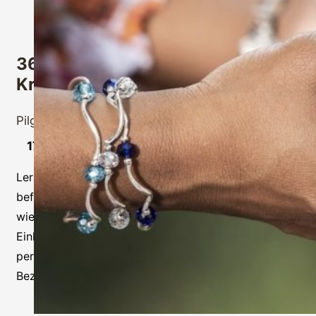
360°Wohlbefinden – Entdecke die
Kraft der Aussöhnung
Pilgertouren
,
Workshop
17.05.2026 13 -16:00 Uhr
Lerne, wie du durch Aussöhnung innere Konflikte
befrieden und dein emotionales Gleichgewicht
wiederherstellen kannst. Erlebe entspannende
Einheiten, gewinne wertvolle Werkzeuge für deine
persönliche Entwicklung und fördere harmonische
Beziehungen in deinem Leben.“