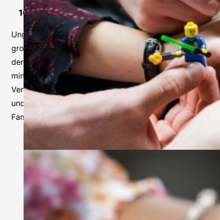
16.04. – 11.07.2026
Ungelöste innere und äußere Konflikte können
großen Schaden anrichten – sei es in der Familie, auf
der Arbeit oder im Freundeskreis. In acht 90-
minütigen Online Workshops erhältst du ein
Verständnis für zwischenmenschliche Dynamiken
und praktische Werkzeuge, um deine Beziehungen in
Familie und Beruf nachhaltig zu stärken.