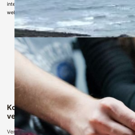
intensiven Coaching-Einheiten und dem Abenteuer,
welches Dich auf dieser Reise erwartet.
Konflikte lösen – Menschen
verbinden – Beziehungen stärken
Veranstaltungen
,
Workshop