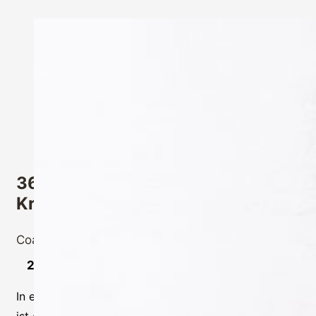
360°Wohlbefinden – Entdecke die
Kraft des echten Zuhörens
Coaching Reisen
,
Pilgertouren
,
Workshop
29.03.2026 13 -16:30 Uhr
In einer Welt, die oft hektisch und herausfordernd ist,