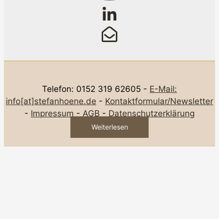
Telefon: 0152 319 62605 -
E-Mail:
info[at]stefanhoene.de
-
Kontaktformular/Newsletter
-
Impressum
-
AGB
-
Datenschutzerklärung
Weiterlesen
Weiterlesen
Weiterlesen
Weiterlesen
Weiterlesen
Weiterlesen