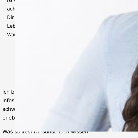
ist es wichtiger denn je, auf Dein Wohlbefinden zu
achten. Unser Workshop „360°Wohlbefinden“ bietet
Dir die Möglichkeit, wichtige Dimensionen deines
Lebens zu betrachten und gezielt zu verbessern.
Warum solltest du an diesem Workshop teilnehmen?
Touranfrage senden
Ich begleite Dich und Du bekommst alle wichtigen
Infos zum Pilgern. Du wirst Deine eigene Geh-
schwindigkeit finden und ein wirkliches Abenteuer
erleben, in Deutschland, Italien und Spanien.
Was solltest Du sonst noch wissen: