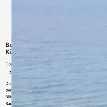
Begleitet Pilgern auf dem
Küstenweg – Camino del Norte
Coaching Reisen
,
Pilgertouren
29.09. – 08.10.2026
Diese Coaching-Reise führt in zehn Etappen über
den 151 km langen Camino del Norte von Irun nach
Bilbao entlang des Golf von Biscaya im spanischen
Baskenland. Du profitierst bei dieser Auszeit von den