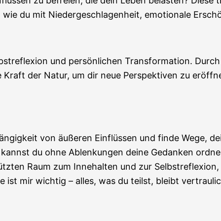
inflüssen zu befreien, die dein Leben belasten? Die
en, wie du mit Niedergeschlagenheit, emotionale Ersc
elbstreflexion und persönlichen Transformation. Durc
e Kraft der Natur, um dir neue Perspektiven zu eröffn
ngigkeit von äußeren Einflüssen und finde Wege, dein
lt kannst du ohne Ablenkungen deine Gedanken ordn
ützten Raum zum Innehalten und zur Selbstreflexion,
ist mir wichtig – alles, was du teilst, bleibt vertrauli