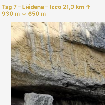
Tag
7 – Liédena – Izco 21,0 km ↑
930 m ↓ 650 m